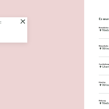
Es wu
:
Reetstübchen
Nieb
Heimathafen
Wri
Jaardenhuug
Uter
FöhrZeit
Wri
Dieksweg
Nieb