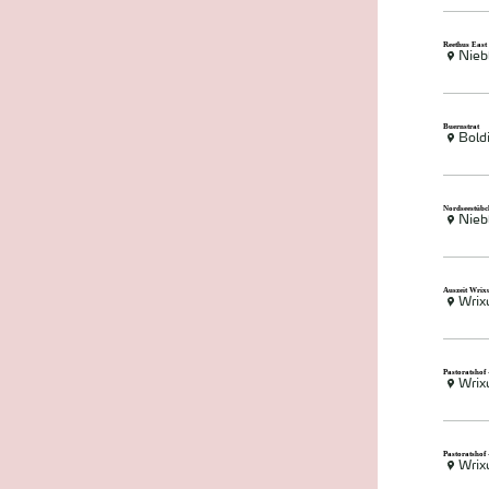
Reethus East
Nieb
Buernstrat
Bold
Nordseestüb
Nieb
Auszeit Wri
Wri
Pastoratshof
Wri
Pastoratshof
Wri