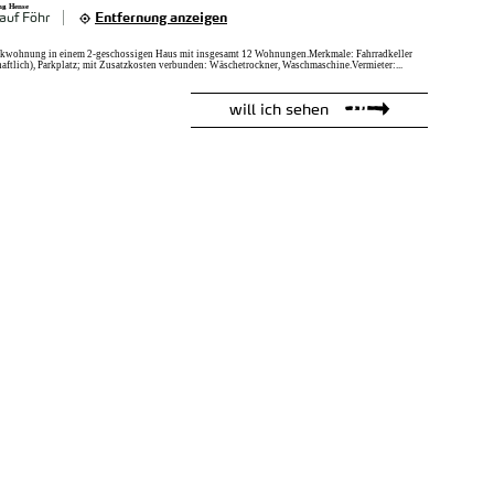
ng Hense
auf Föhr
Entfernung anzeigen
Eckwohnung in einem 2-geschossigen Haus mit insgesamt 12 Wohnungen.Merkmale: Fahrradkeller
aftlich), Parkplatz; mit Zusatzkosten verbunden: Wäschetrockner, Waschmaschine.Vermieter:...
will ich sehen