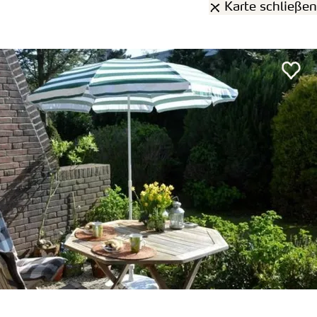
Karte schließen
rden
1 Treffer
gefunden:
ng Hense
auf Föhr
Entfernung anzeigen