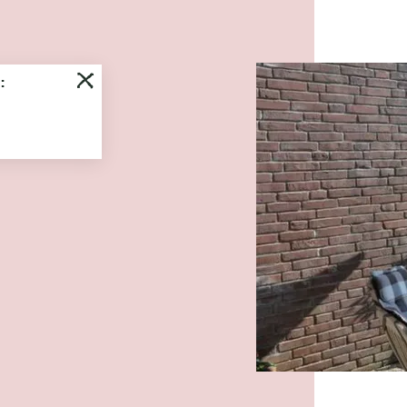
Es wu
:
Ferienwohnu
Wyk 