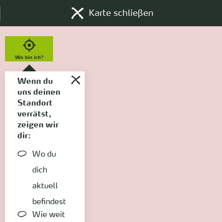
Karte schließen
Wo bin ich?
Wenn du
uns deinen
Standort
verrätst,
zeigen wir
dir:
Wo du
dich
aktuell
befindest
Wie weit