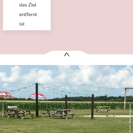
das Ziel
entfernt
ist
Es wurden
1 Treffer
gefunden:
Föhrer Maislabyrinth
Borgsum
Entfernung anzeigen
© Föhrer Maislabyrinth