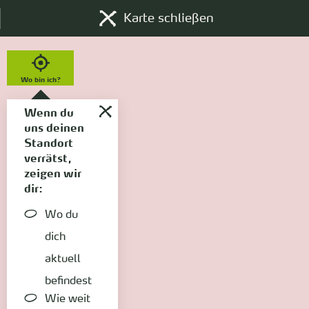
Karte schließen
Wo bin ich?
Wenn du
uns deinen
Standort
verrätst,
zeigen wir
dir:
Wo du
dich
aktuell
befindest
Wie weit