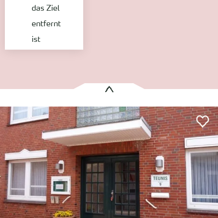
das Ziel
entfernt
ist
Es wurden
1 Treffer
gefunden:
Teunis
Wyk auf Föhr
Entfernung anzeigen