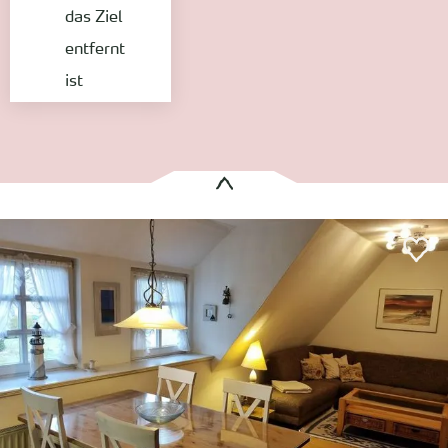
das Ziel
entfernt
ist
Es wurden
1 Treffer
gefunden:
Lüttje Koog Whg.8
Wyk auf Föhr
Entfernung anzeigen