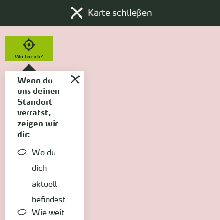
Karte schließen
Wo bin ich?
Wenn du
uns deinen
Standort
verrätst,
zeigen wir
dir:
Wo du
dich
aktuell
befindest
Wie weit