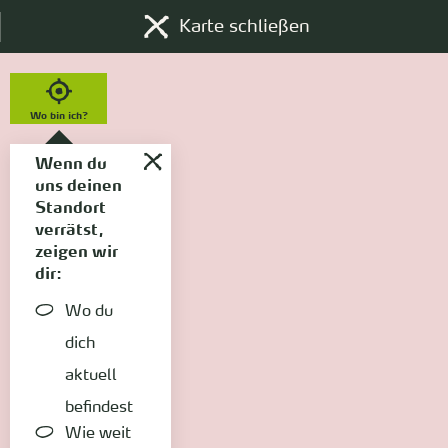
Karte schließen
Wo bin ich?
Wenn du
uns deinen
Standort
verrätst,
zeigen wir
dir:
Wo du
dich
aktuell
befindest
Wie weit