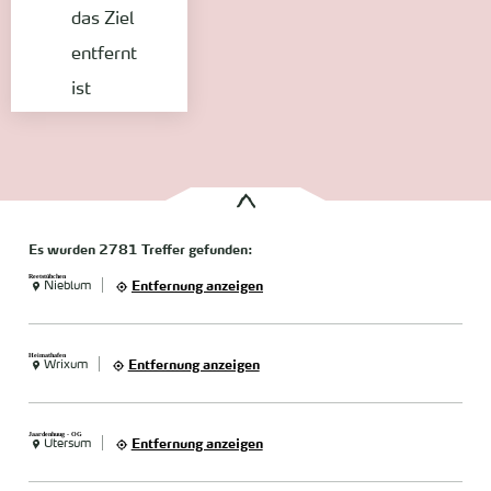
das Ziel
entfernt
ist
Es wurden
2781 Treffer
gefunden:
Reetstübchen
Nieblum
Entfernung anzeigen
Heimathafen
Wrixum
Entfernung anzeigen
Jaardenhuug - OG
Utersum
Entfernung anzeigen