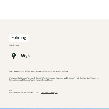
zurück zur Startseite
Unterkunft
Suchen
Menü
Führung
Hafenführung
Wyk
Spannendes rund um Schiffsverkehr, leuchtende Türme und weit gereiste Krabben.
Wie finden Kapitäne den Weg durch die See? Was sind nochmal Steuerbord und Backbord? Weiß Bescheid über Tonnen und
Pricken, Sturm und Flut, den Wyker Hafen früher und heute.
Info:
Walter Stubenrauch: Tel. 01512-8772350 /
www.hafenfuehrung.de